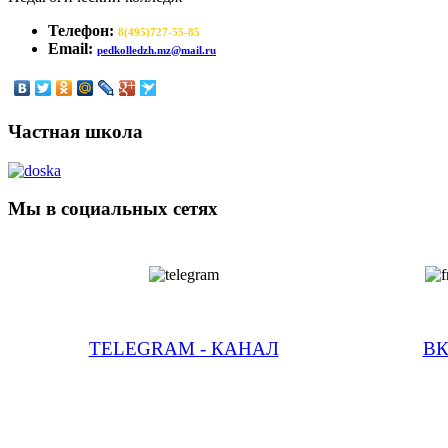
Телефон:
8(495)727-55-85
Email:
pedkolledzh.mz@mail.ru
Частная школа
Мы в социальных сетях
TELEGRAM - КАНАЛ
В