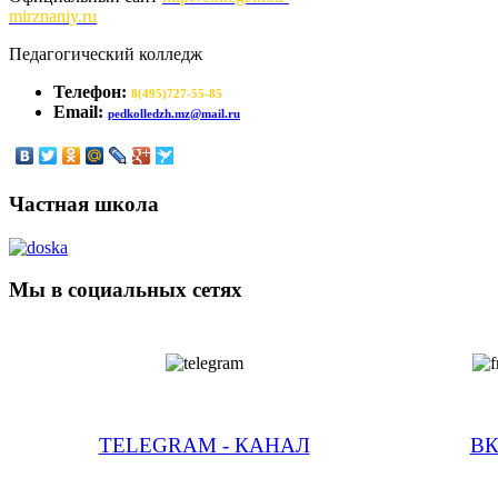
mirznaniy.ru
Педагогический колледж
Телефон:
8(495)727-55-85
Email:
pedkolledzh.mz@mail.ru
Частная школа
Мы в социальных сетях
TELEGRAM - КАНАЛ
В