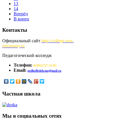
13
14
Вперёд
В конец
Контакты
Официальный сайт
http://
college.nou-
mirznaniy.ru
Педагогический колледж
Телефон:
8(495)727-55-85
Email:
pedkolledzh.mz@mail.ru
Частная школа
Мы в социальных сетях