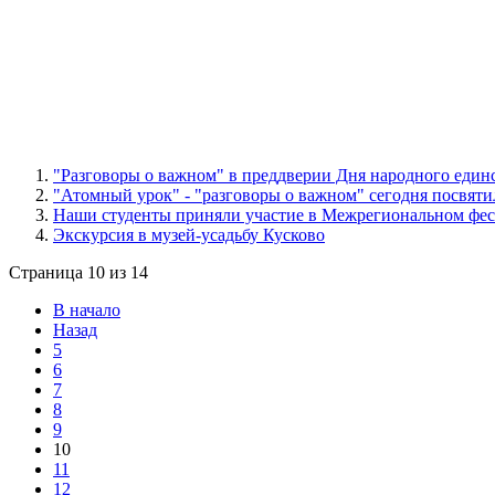
"Разговоры о важном" в преддверии Дня народного един
"Атомный урок" - "разговоры о важном" сегодня посвят
Наши студенты приняли участие в Межрегиональном фес
Экскурсия в музей-усадьбу Кусково
Страница 10 из 14
В начало
Назад
5
6
7
8
9
10
11
12