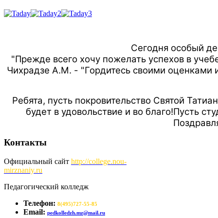
Сегодня особый ден
"Прежде всего хочу пожелать успехов в учеб
Чихрадзе А.М. - "Гордитесь своими оценками 
Ребята, пусть покровительство Святой Татиа
будет в удовольствие и во благо!Пусть ст
Поздравля
Контакты
Официальный сайт
http://
college.nou-
mirznaniy.ru
Педагогический колледж
Телефон:
8(495)727-55-85
Email:
pedkolledzh.mz@mail.ru