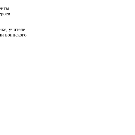
енты
ероев
ике, учителе
ии воинского