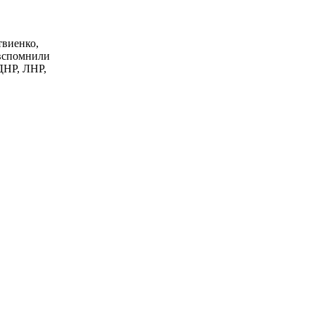
виенко,
 вспомнили
 ДНР, ЛНР,