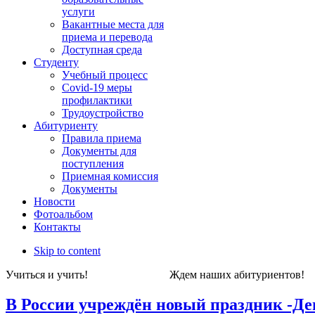
услуги
Вакантные места для
приема и перевода
Доступная среда
Студенту
Учебный процесс
Covid-19 меры
профилактики
Трудоустройство
Абитуриенту
Правила приема
Документы для
поступления
Приемная комиссия
Документы
Новости
Фотоальбом
Контакты
Skip to content
Учиться и учить! Ждем наших абитуриен
В России учреждён новый праздник -Де