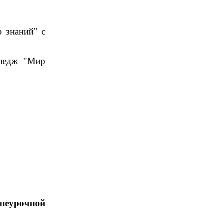
 знаний" с
лледж "Мир
внеурочной