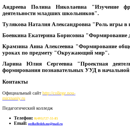
Андреева Полина Николаевна "Изучение фра
деятельности младших школьников".
Тулякова Наталия Александровна "Роль игры в 
Боевкина Екатерина Борисовна "Формирование д
Крамзина Анна Алексеевна "Формирование обще
уроках по предмету "Окружающий мир".
Ларина Юлия Сергеевна "Проектная деятел
формирования познавательных УУД в начальной
Контакты
Официальный сайт
http://
college.nou-
mirznaniy.ru
Педагогический колледж
Телефон:
8(495)727-55-85
Email:
pedkolledzh.mz@mail.ru