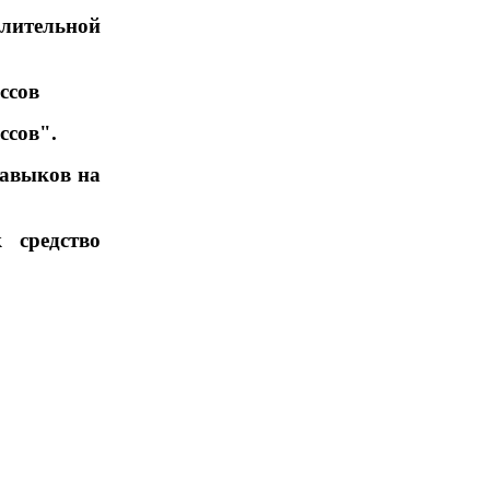
лительной
ассов
ссов".
навыков на
 средство